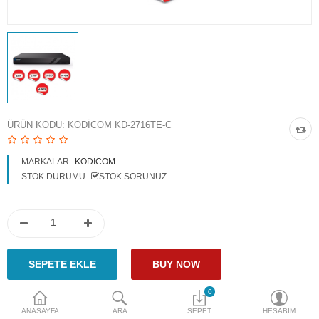
Access Giriş Kontrol
Aksesuarlar
Plaka Tanıma Sistemi
Akıllı Ev Sistemleri
ÜRÜN KODU:
KODICOM KD-2716TE-C
Ürün Güvenlik Sistemleri
MARKALAR
KODICOM
Aksiyon Kameraları
STOK DURUMU
STOK SORUNUZ
Karşılaştır
A. Listem (0)
$
Para Birimi
0
ANASAYFA
ARA
SEPET
HESABIM
Paylaş