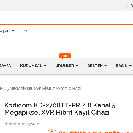
B
SAYFA
KURUMSAL
ÜRÜNLER
DESTEK
BASIN
AL 5 MEGAPIKSEL XVR HIBRIT KAYIT CIHAZI
Kodicom KD-2708TE-PR / 8 Kanal 5
Megapiksel XVR Hibrit Kayıt Cihazı
0 yorum
Stok bilgisi için müşteri temsilcinize dan