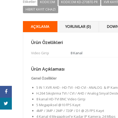
Etiketler:
KODICOM
KODICOM KD-2708TE-PR
XVR KAYI
HIBRIT KAYIT CIHAZI
AÇIKLAMA
YORUMLAR (0)
DOWN
Ürün Özellikleri
Video Girişi
8 Kanal
Ürün Açıklaması
Genel Özellikler
5 IN 1 XVR AHD - HD-TVI - HD-CVI - ANALOG & IP Ka
H.264 Sıkıştırma TVI / CVI / AHD / Analog Sinyal Dest
8 kanal HD-TVI BNC Video Girişi
5 Megapiksel @10 FPS Kayıt
4MP / 3MP / 2MP / 720P / D1 @ 25 FPS Kayıt
4 Kanal 4 Megapiksel'e Kadar IP Kamera, 24 Mbps