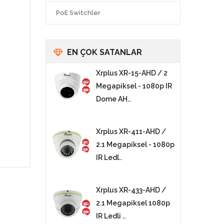
PoE Switchler
EN ÇOK SATANLAR
Xrplus XR-15-AHD / 2
Megapiksel - 1080p IR
Dome AH..
Xrplus XR-411-AHD /
2.1 Megapiksel - 1080p
IR Ledl..
Xrplus XR-433-AHD /
2.1 Megapiksel 1080p
IR Ledli ..