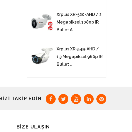
Xrplus XR-520-AHD / 2
Megapiksel 1080p IR
Bullet A..
Xrplus XR-549-AHD /
1.3 Megapiksel 960p IR
Bullet ..
BIZI TAKIP EDIN
BIZE ULAŞIN