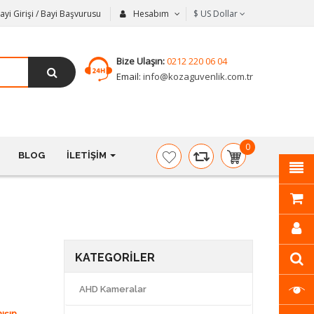
ayi Girişi / Bayi Başvurusu
Hesabım
$
US Dollar
Bize Ulaşın:
0212 220 06 04
Email:
info@kozaguvenlik.com.tr
0
BLOG
İLETIŞIM
item(s)
-
$0,00
KATEGORILER
AHD Kameralar
ışın