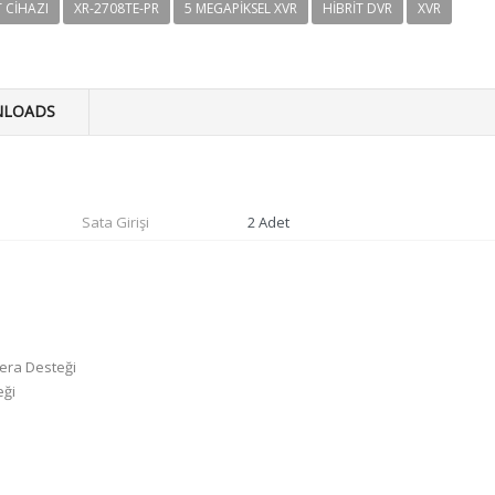
T CIHAZI
XR-2708TE-PR
5 MEGAPIKSEL XVR
HIBRIT DVR
XVR
LOADS
Sata Girişi
2 Adet
mera Desteği
eği