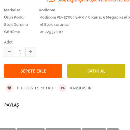
Markalar
Kodicom
Ürün Kodu:
Kodicom KD-2708TE-PR / 8 Kanal 5 Megapiksel 
Stok Durumu
Stok sorunuz
Görülme
22557 kez
Adet
İSTEK LISTESINE EKLE
KARŞILAŞTIR
PAYLAŞ