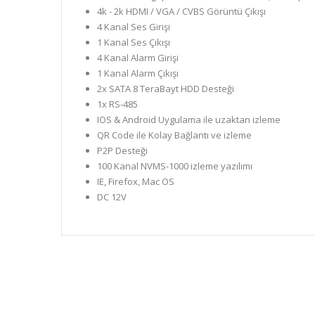
4k - 2k HDMI / VGA / CVBS Görüntü Çıkışı
4 Kanal Ses Girişi
1 Kanal Ses Çıkışı
4 Kanal Alarm Girişi
1 Kanal Alarm Çıkışı
2x SATA 8 TeraBayt HDD Desteği
1x RS-485
IOS & Android Uygulama ile uzaktan izleme
QR Code ile Kolay Bağlantı ve izleme
P2P Desteği
100 Kanal NVMS-1000 izleme yazılımı
IE, Firefox, Mac OS
DC 12V