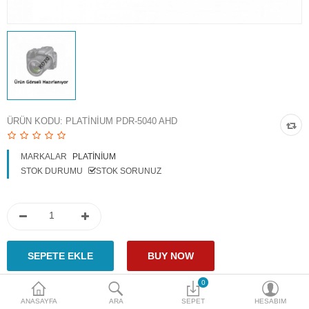
Access Giriş Kontrol
Aksesuarlar
Plaka Tanıma Sistemi
Akıllı Ev Sistemleri
ÜRÜN KODU:
PLATINIUM PDR-5040 AHD
Ürün Güvenlik Sistemleri
MARKALAR
PLATINIUM
Aksiyon Kameraları
STOK DURUMU
STOK SORUNUZ
Karşılaştır
A. Listem (0)
$
Para Birimi
0
ANASAYFA
ARA
SEPET
HESABIM
Paylaş