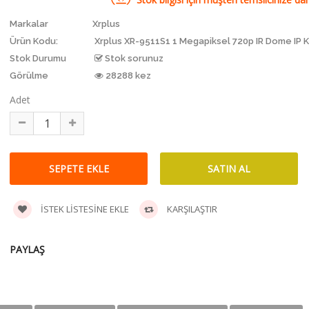
Markalar
Xrplus
Ürün Kodu:
Xrplus XR-9511S1 1 Megapiksel 720p IR Dome IP
Stok Durumu
Stok sorunuz
Görülme
28288 kez
Adet
İSTEK LISTESINE EKLE
KARŞILAŞTIR
PAYLAŞ