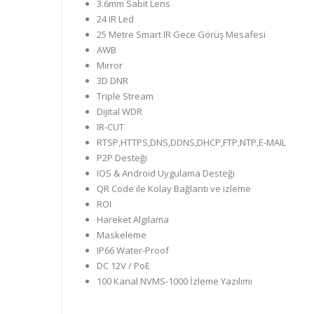
3.6mm Sabit Lens
24 IR Led
25 Metre Smart IR Gece Görüş Mesafesi
AWB
Mirror
3D DNR
Triple Stream
Dijital WDR
IR-CUT
RTSP,HTTPS,DNS,DDNS,DHCP,FTP,NTP,E-MAIL
P2P Desteği
IOS & Android Uygulama Desteği
QR Code ile Kolay Bağlantı ve izleme
ROI
Hareket Algılama
Maskeleme
IP66 Water-Proof
DC 12V / PoE
100 Kanal NVMS-1000 İzleme Yazılımı