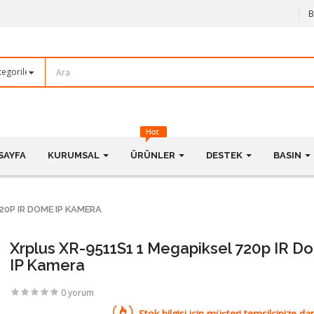
B
SAYFA
KURUMSAL
ÜRÜNLER
DESTEK
BASIN
20P IR DOME IP KAMERA
Xrplus XR-9511S1 1 Megapiksel 720p IR D
IP Kamera
0 yorum
Stok bilgisi için müşteri temsilcinize dan