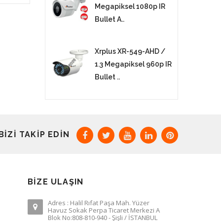
Megapiksel 1080p IR
Bullet A..
Xrplus XR-549-AHD /
1.3 Megapiksel 960p IR
Bullet ..
BIZI TAKIP EDIN
BIZE ULAŞIN
Adres : Halil Rıfat Paşa Mah. Yüzer
Havuz Sokak Perpa Ticaret Merkezi A
Blok No:808-810-940 - Şişli / İSTANBUL