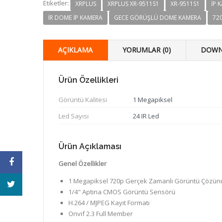
Etiketler:
XRPLUS
XRPLUS XR-9511S1
XR-9511S1
IP 
IR DOME IP KAMERA
GECE GÖRÜŞLÜ DOME KAMERA
72
AÇIKLAMA
YORUMLAR (0)
DOWN
Ürün Özellikleri
Görüntü Kalitesi
1 Megapiksel
Led Sayısı
24 IR Led
Ürün Açıklaması
Genel Özellikler
1 Megapiksel 720p Gerçek Zamanlı Görüntü Çözün
1/4" Aptina CMOS Görüntü Sensörü
H.264 / MJPEG Kayıt Formatı
Onvif 2.3 Full Member