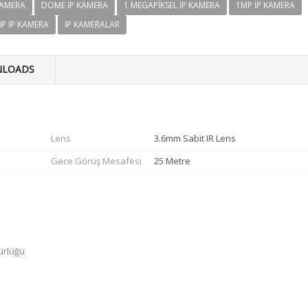
KAMERA
DOME IP KAMERA
1 MEGAPIKSEL IP KAMERA
1MP IP KAMERA
0P IP KAMERA
IP KAMERALAR
LOADS
Lens
3.6mm Sabit IR Lens
Gece Görüş Mesafesi
25 Metre
ürlüğü