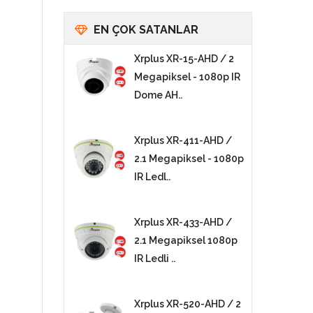
EN ÇOK SATANLAR
Xrplus XR-15-AHD / 2
Megapiksel - 1080p IR
Dome AH..
Xrplus XR-411-AHD /
2.1 Megapiksel - 1080p
IR Ledl..
Xrplus XR-433-AHD /
2.1 Megapiksel 1080p
IR Ledli ..
Xrplus XR-520-AHD / 2