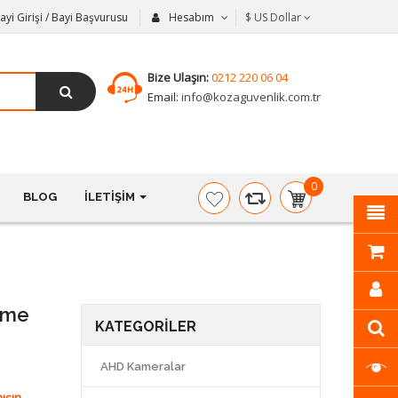
ayi Girişi / Bayi Başvurusu
Hesabım
$
US Dollar
Bize Ulaşın:
0212 220 06 04
Email:
info@kozaguvenlik.com.tr
0
BLOG
İLETIŞIM
item(s)
-
$0,00
ome
KATEGORILER
AHD Kameralar
ışın