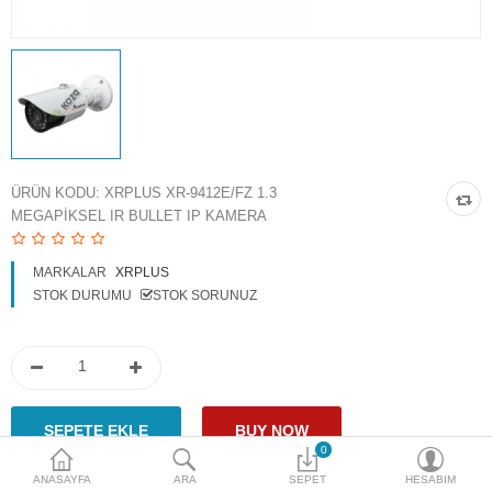
Access Giriş Kontrol
Aksesuarlar
Plaka Tanıma Sistemi
Akıllı Ev Sistemleri
ÜRÜN KODU:
XRPLUS XR-9412E/FZ 1.3
MEGAPIKSEL IR BULLET IP KAMERA
Ürün Güvenlik Sistemleri
Aksiyon Kameraları
MARKALAR
XRPLUS
STOK DURUMU
STOK SORUNUZ
Karşılaştır
A. Listem (0)
$
Para Birimi
0
ANASAYFA
ARA
SEPET
HESABIM