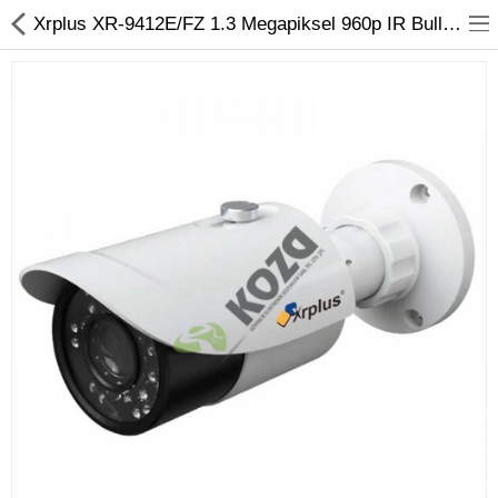
Xrplus XR-9412E/FZ 1.3 Megapiksel 960p IR Bullet Dış Ortam IP Kamera
Kameralar
Kayıt Cihazları
Mobil Ürünler
Hırsız Alarm Sistemleri
Yangın Alarm Sistemleri
PDKS Sistemleri
Kapı Açma Sistemleri