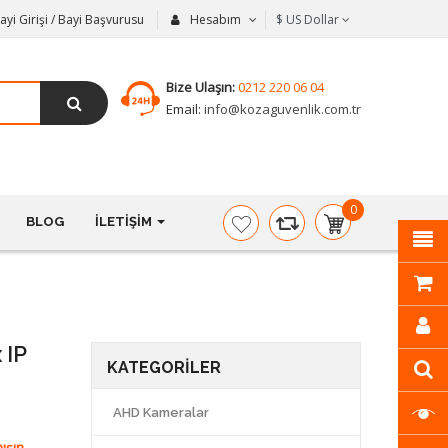
ayi Girişi / Bayi Başvurusu
Hesabım
$
US Dollar
Bize Ulaşın:
0212 220 06 04
Email:
info@kozaguvenlik.com.tr
0
BLOG
İLETIŞIM
item(s)
-
$0,00
 IP
KATEGORILER
AHD Kameralar
ışın