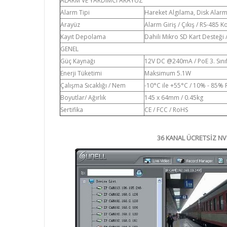
ALARM VE YARDIMCI ARAYÜZ
Alarm Tipi
Hareket Algılama, Disk Alarm
Arayüz
Alarm Giriş / Çıkış / RS-485
Kayıt Depolama
Dahili Mikro SD Kart Desteği 
GENEL
Güç Kaynağı
12V DC @240mA / PoE 3. Sını
Enerji Tüketimi
Maksimum 5.1W
Çalışma Sıcaklığı / Nem
-10°C ile +55°C / 10% - 85%
Boyutlar/ Ağırlık
145 x 64mm / 0.45kg
Sertifika
CE / FCC / RoHS
36 KANAL ÜCRETSİZ N