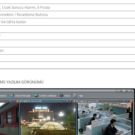
, Uzak Sunucu Alarmı, E-Posta
 Konnektör / Resetleme Butonu
/ 64 GB’ta kadar
f
 RH
VMS YAZILIM GÖRÜNÜMÜ