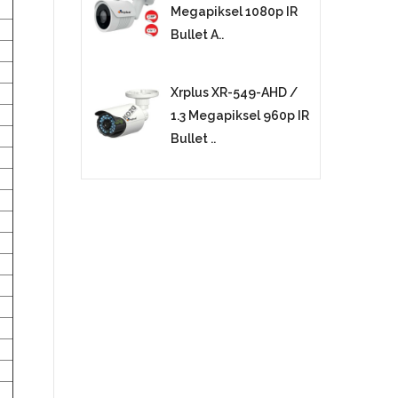
Megapiksel 1080p IR
Bullet A..
Xrplus XR-549-AHD /
1.3 Megapiksel 960p IR
Bullet ..