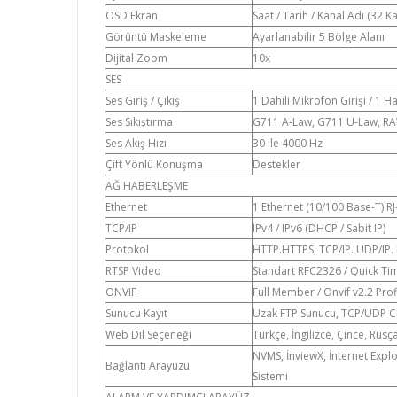
OSD Ekran
Saat / Tarih / Kanal Adı (32 K
Görüntü Maskeleme
Ayarlanabilir 5 Bölge Alanı
Dijital Zoom
10x
SES
Ses Giriş / Çıkış
1 Dahili Mikrofon Girişi / 1 Ha
Ses Sıkıştırma
G711 A-Law, G711 U-Law, 
Ses Akış Hızı
30 ile 4000 Hz
Çift Yönlü Konuşma
Destekler
AĞ HABERLEŞME
Ethernet
1 Ethernet (10/100 Base-T) R
TCP/IP
IPv4 / IPv6 (DHCP / Sabit IP)
Protokol
HTTP.HTTPS, TCP/IP. UDP/IP.
RTSP Video
Standart RFC2326 / Quick Time
ONVIF
Full Member / Onvif v2.2 Profi
Sunucu Kayıt
Uzak FTP Sunucu, TCP/UDP CMS
Web Dil Seçeneği
Türkçe, İngilizce, Çince, Rusç
NVMS, İnviewX, İnternet Expl
Bağlantı Arayüzü
Sistemi