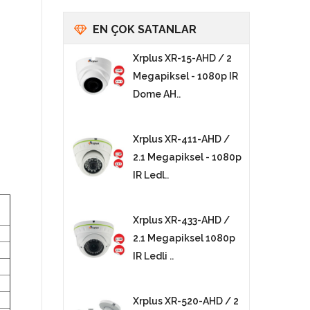
EN ÇOK SATANLAR
Xrplus XR-15-AHD / 2
Megapiksel - 1080p IR
Dome AH..
Xrplus XR-411-AHD /
2.1 Megapiksel - 1080p
IR Ledl..
Xrplus XR-433-AHD /
2.1 Megapiksel 1080p
IR Ledli ..
Xrplus XR-520-AHD / 2