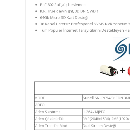
PoE 802.3af güç beslemesi
ICR, True day/night, 3D DNR, WDR
64Gb Micro-SD Kart Desteği
36 Kanal Ücretsiz Profesyonel NVMS NVR Yönetim Y
Tüm Popüler İnternet Tarayıcılarını Destekleyen Flas
Sunell SN-IPC54/31EDN 3M
MODEL
VIDEO
Video Sıkıştırma
H.264 / MJPEG
Video Çözünürlük
3MP(2048x1536), 2MP(1920x1
Video Transfer Mod
Dual Stream Desteği