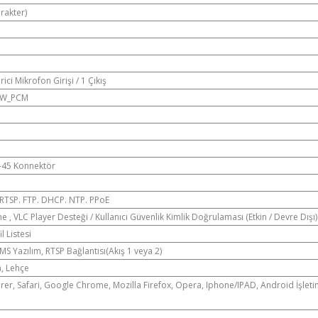
arakter)
rici Mikrofon Girişi / 1 Çıkış
RAW_PCM
J-45 Konnektör
 RTSP. FTP. DHCP. NTP. PPoE
 , VLC Player Desteği / Kullanıcı Güvenlik Kimlik Doğrulaması (Etkin / Devre Dışı)
l Listesi
 Yazılım, RTSP Bağlantısı(Akış 1 veya 2)
a, Lehçe
orer, Safari, Google Chrome, Mozilla Firefox, Opera, Iphone/IPAD, Android İşlet