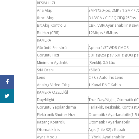
RESİM HIZI
Ana Akış
3MP@20Fps, 2MP / 1.3MP / 
İkinci Akış
D1/VGA / CIF / QCIF@25Fps
Bit Akış Kontrolü
CBR, VBR(Ayarlanabilir 9 sevi
Bit Hızı (CBR)
12Mbps / 6Mbps
KAMERA
Görüntü Sensörü
Aptina 1/3” WDR CMOS
Görüntü Hızı
50Hz@25Fps / 60Hz:@30Fps
Minimum Aydınlık
(Renkli): 0.5 Lüx
S/N Oranı
>50dB
Lens
C / CS Auto İris Lens
Analog Video Çıkışı
1 Kanal BNC Kablo
KAMERA ÖZELLİĞİ
Day/Night
True Day/Night, Otomatik (ICR
Görüntü Yapılandırma
Parlaklık, Keskinlik, Kontrast 
Elektronik Shutter Hızı
Otomatik / Ayarlanabilir(1-5 
Kazanç Kontrolü
Otomatik / Ayarlanabilir
Otomatik İris
Açık (1 ile 32) / Kapalı
Ayna Modu
3 Yönlü Ayarlanabilir