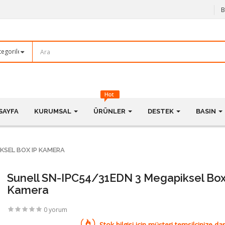
B
SAYFA
KURUMSAL
ÜRÜNLER
DESTEK
BASIN
KSEL BOX IP KAMERA
Sunell SN-IPC54/31EDN 3 Megapiksel Box
Kamera
0 yorum
Stok bilgisi için müşteri temsilcinize dan