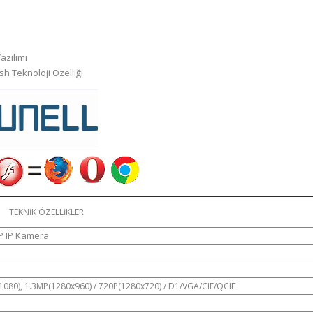
azılımı
h Teknoloji Özelliği
TEKNİK ÖZELLİKLER
P IP Kamera
080), 1.3MP(1280x960) / 720P(1280x720) / D1/VGA/CIF/QCIF