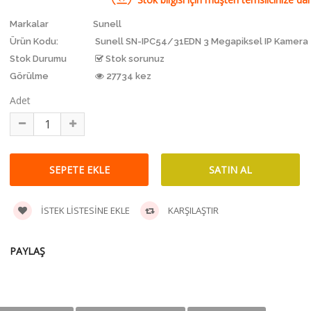
Markalar
Sunell
Ürün Kodu:
Sunell SN-IPC54/31EDN 3 Megapiksel IP Kamera
Stok Durumu
Stok sorunuz
Görülme
27734 kez
Adet
İSTEK LISTESINE EKLE
KARŞILAŞTIR
PAYLAŞ