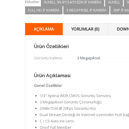
Etiketler:
SUNELL SN-IPC54/31EDN IP KAMERA
SUNELL
S
FULL HD IP KAMERA
3 MEGAPIKSEL IP KAMERA
3MP IP K
AÇIKLAMA
YORUMLAR (0)
DOWN
Ürün Özellikleri
Görüntü Kalitesi
3 Megapiksel
Ürün Açıklaması
Genel Özellikler
1/3" Aptina WDR CMOS Görüntü Sensörü
3 Megapiksel Görüntü Çözünürlüğü
2048x1536 @ 20Fps Görüntü Hızı
Dual Stream Desteği ile İnternet üzerinden hızlı bağ
C / CS Auto iris Lens
Onvif Full Member