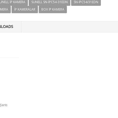
UNELL IP KAMERA
SUNELL SN-IPC54-31EDN
SN-IPC54/31EDN
AMERA
IP KAMERALAR
BOX IP KAMERA
LOADS
lantı