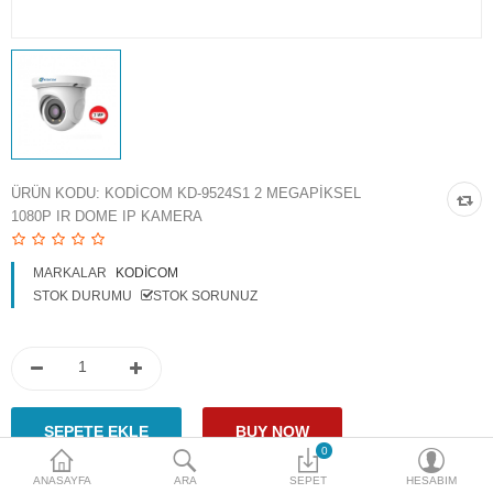
Access Giriş Kontrol
Aksesuarlar
Plaka Tanıma Sistemi
Akıllı Ev Sistemleri
ÜRÜN KODU:
KODICOM KD-9524S1 2 MEGAPIKSEL
1080P IR DOME IP KAMERA
Ürün Güvenlik Sistemleri
Aksiyon Kameraları
MARKALAR
KODICOM
STOK DURUMU
STOK SORUNUZ
Karşılaştır
A. Listem (0)
$
Para Birimi
0
ANASAYFA
ARA
SEPET
HESABIM