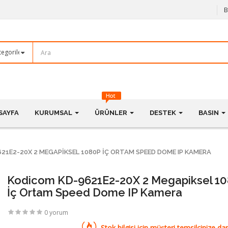
B
SAYFA
KURUMSAL
ÜRÜNLER
DESTEK
BASIN
21E2-20X 2 MEGAPIKSEL 1080P İÇ ORTAM SPEED DOME IP KAMERA
Kodicom KD-9621E2-20X 2 Megapiksel 1
İç Ortam Speed Dome IP Kamera
0 yorum
Stok bilgisi için müşteri temsilcinize dan