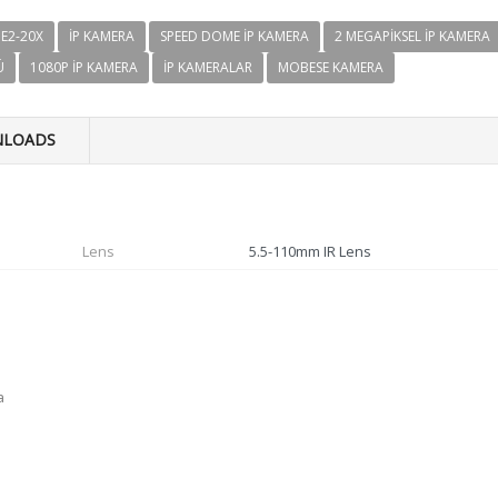
E2-20X
IP KAMERA
SPEED DOME IP KAMERA
2 MEGAPIKSEL IP KAMERA
Ü
1080P IP KAMERA
IP KAMERALAR
MOBESE KAMERA
LOADS
Lens
5.5-110mm IR Lens
a