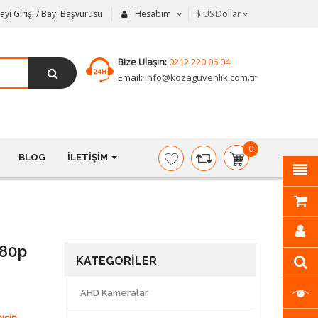
ayi Girişi / Bayi Başvurusu
Hesabım
$
US Dollar
Bize Ulaşın:
0212 220 06 04
Email:
info@kozaguvenlik.com.tr
0
BLOG
İLETIŞIM
item(s)
-
$0,00
080p
KATEGORILER
AHD Kameralar
ışın