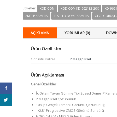
Etiketler:
KODICOM
KODICOM KD-9621E2-20X
KD-9621
2MP IP KAMERA
IP SPEED DOME KAMERA
GECE GÖRÜŞL
AÇIKLAMA
YORUMLAR (0)
DOWN
Ürün Özellikleri
Görüntü Kalitesi
2 Megapiksel
Ürün Açıklaması
Genel Özellikler
İç Ortam Tavan Gömme Tipi Speed Dome IP Kamer
2 Megapiksel Çözünürlük
1080p Gerçek Zamanlı Görüntü Çözünürlüğü
1/2.8" Progressive CMOS Görüntü Sensörü
H.265 / H.264 / MJPEG Video Formatı