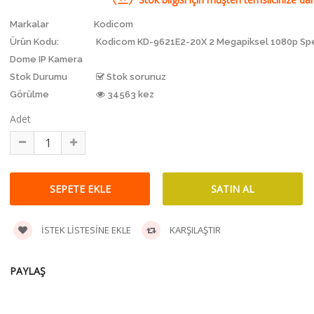
Markalar
Kodicom
Ürün Kodu:
Kodicom KD-9621E2-20X 2 Megapiksel 1080p S
Dome IP Kamera
Stok Durumu
Stok sorunuz
Görülme
34563 kez
Adet
İSTEK LISTESINE EKLE
KARŞILAŞTIR
PAYLAŞ