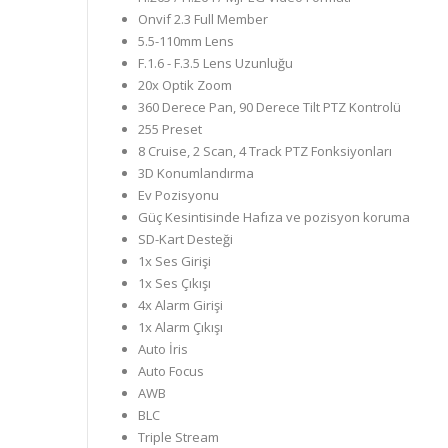
Onvif 2.3 Full Member
5.5-110mm Lens
F.1.6 - F.3.5 Lens Uzunluğu
20x Optik Zoom
360 Derece Pan, 90 Derece Tilt PTZ Kontrolü
255 Preset
8 Cruise, 2 Scan, 4 Track PTZ Fonksiyonları
3D Konumlandırma
Ev Pozisyonu
Güç Kesintisinde Hafıza ve pozisyon koruma
SD-Kart Desteği
1x Ses Girişi
1x Ses Çıkışı
4x Alarm Girişi
1x Alarm Çıkışı
Auto İris
Auto Focus
AWB
BLC
Triple Stream