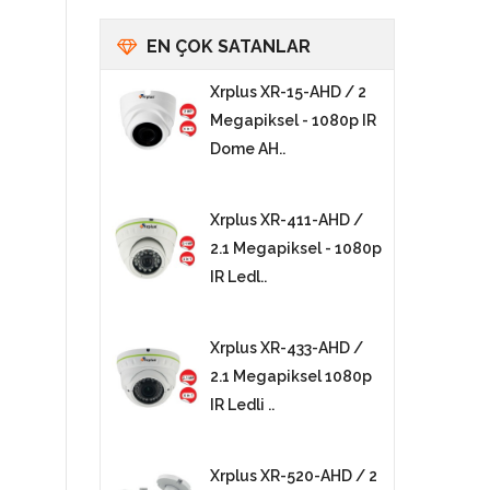
EN ÇOK SATANLAR
Xrplus XR-15-AHD / 2
Megapiksel - 1080p IR
Dome AH..
Xrplus XR-411-AHD /
2.1 Megapiksel - 1080p
IR Ledl..
Xrplus XR-433-AHD /
2.1 Megapiksel 1080p
IR Ledli ..
Xrplus XR-520-AHD / 2