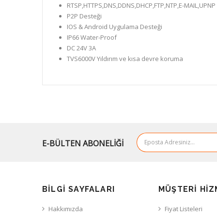
RTSP,HTTPS,DNS,DDNS,DHCP,FTP,NTP,E-MAIL,UPNP
P2P Desteği
IOS & Android Uygulama Desteği
IP66 Water-Proof
DC 24V 3A
TVS6000V Yıldırım ve kısa devre koruma
E-BÜLTEN ABONELİĞİ
BILGI SAYFALARI
MÜŞTERI HIZ
Hakkımızda
Fiyat Listeleri