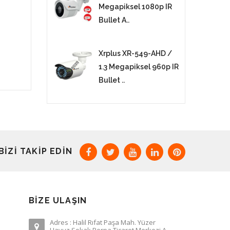
Megapiksel 1080p IR
Bullet A..
Xrplus XR-549-AHD /
1.3 Megapiksel 960p IR
Bullet ..
BIZI TAKIP EDIN
BIZE ULAŞIN
Adres : Halil Rıfat Paşa Mah. Yüzer
Havuz Sokak Perpa Ticaret Merkezi A