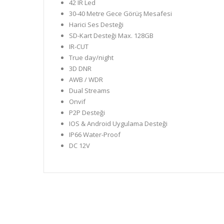
42 IR Led
30-40 Metre Gece Görüş Mesafesi
Harici Ses Desteği
SD-Kart Desteği Max. 128GB
IR-CUT
True day/night
3D DNR
AWB / WDR
Dual Streams
Onvif
P2P Desteği
IOS & Android Uygulama Desteği
IP66 Water-Proof
DC 12V