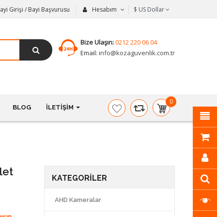
ayi Girişi / Bayi Başvurusu
Hesabım
$
US Dollar
Bize Ulaşın:
0212 220 06 04
Email:
info@kozaguvenlik.com.tr
0
BLOG
İLETIŞIM
item(s)
-
$0,00
let
KATEGORILER
AHD Kameralar
ışın