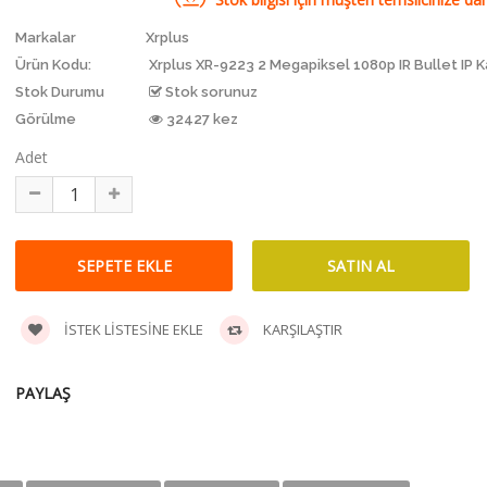
Markalar
Xrplus
Ürün Kodu:
Xrplus XR-9223 2 Megapiksel 1080p IR Bullet IP 
Stok Durumu
Stok sorunuz
Görülme
32427 kez
Adet
İSTEK LISTESINE EKLE
KARŞILAŞTIR
PAYLAŞ