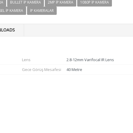
RA
BULLET IP KAMERA
2MP IP KAMERA
1080P IP KAMERA
SEL IP KAMERA
IP KAMERALAR
LOADS
Lens
2.8-12mm Varifocal IR Lens
Gece Görüş Mesafesi
40 Metre