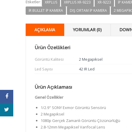
Etiketler:
XRPLUS
XRPLUS XR-9223
XR-9223
IP KAME
IR BULLET IP KAMERA
DIŞ ORTAM IP KAMERA
2 MEGAPIK
AÇIKLAMA
YORUMLAR (0)
DOWN
Ürün Özellikleri
Görüntü Kalitesi
2 Megapiksel
Led Sayısı
42 IR Led
Ürün Açıklaması
Genel Özellikler
1/2.9" SONY Exmor Görüntü Sensörü
2 Megapiksel
1080p Gerçek Zamanlı Görüntü Çözünürlüğü
2.8-12mm Megapiksel Varifocal Lens