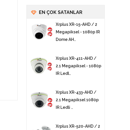
EN ÇOK SATANLAR
Xrplus XR-15-AHD / 2
Megapiksel - 1080p IR
Dome AH..
Xrplus XR-411-AHD /
2.1 Megapiksel - 1080p
IR Ledl..
Xrplus XR-433-AHD /
2.1 Megapiksel 1080p
IR Ledli ..
Xrplus XR-520-AHD / 2