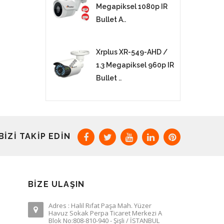
Megapiksel 1080p IR
Bullet A..
Xrplus XR-549-AHD /
1.3 Megapiksel 960p IR
Bullet ..
BIZI TAKIP EDIN
BIZE ULAŞIN
Adres : Halil Rıfat Paşa Mah. Yüzer
Havuz Sokak Perpa Ticaret Merkezi A
Blok No:808-810-940 - Şişli / İSTANBUL