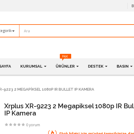
B
SAYFA
KURUMSAL
ÜRÜNLER
DESTEK
BASIN
R-9223 2 MEGAPIKSEL 1080P IR BULLET IP KAMERA
Xrplus XR-9223 2 Megapiksel 1080p IR Bul
IP Kamera
0 yorum
Stok bilgisi için müşteri temsilcinize dan