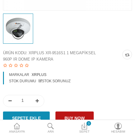
Access Giriş Kontrol
Aksesuarlar
Plaka Tanıma Sistemi
Akıllı Ev Sistemleri
ÜRÜN KODU:
XRPLUS XR-9516S1 1 MEGAPIKSEL
960P IR DOME IP KAMERA
Ürün Güvenlik Sistemleri
Aksiyon Kameraları
MARKALAR
XRPLUS
STOK DURUMU
STOK SORUNUZ
Karşılaştır
A. Listem (0)
$
Para Birimi
0
ANASAYFA
ARA
SEPET
HESABIM