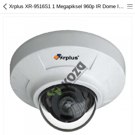
Xrplus XR-9516S1 1 Megapiksel 960p IR Dome IP Kamera Koza Güvenlik
Kameralar
Kayıt Cihazları
Mobil Ürünler
Hırsız Alarm Sistemleri
Yangın Alarm Sistemleri
PDKS Sistemleri
Kapı Açma Sistemleri