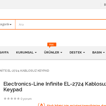
B
SAYFA
KURUMSAL
ÜRÜNLER
DESTEK
BASIN
INITE EL-2724 KABLOSUZ KEYPAD
Electronics-Line Infinite EL-2724 Kablosu
Keypad
0 yorum
Stok bilgisi için müşteri temsilcinize dan