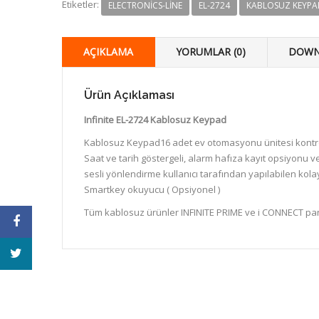
Etiketler:
ELECTRONICS-LINE
EL-2724
KABLOSUZ KEYPA
AÇIKLAMA
YORUMLAR (0)
DOWN
Ürün Açıklaması
Infinite EL-2724 Kablosuz Keypad
Kablosuz Keypad16 adet ev otomasyonu ünitesi kontrol 
Saat ve tarih göstergeli, alarm hafıza kayıt opsiyonu ve
sesli yönlendirme kullanıcı tarafından yapılabilen kolay
Smartkey okuyucu ( Opsiyonel )
Tüm kablosuz ürünler INFINITE PRIME ve i CONNECT panel