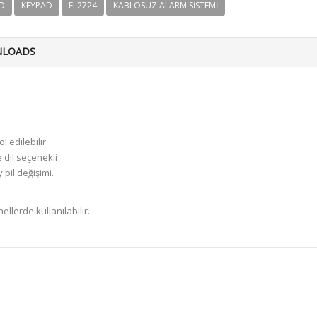
D
KEYPAD
EL2724
KABLOSUZ ALARM SISTEMI
LOADS
edilebilir.
 dil seçenekli
 pil değişimi.
lerde kullanılabilir.