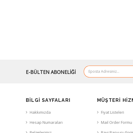
E-BÜLTEN ABONELİĞİ
BILGI SAYFALARI
MÜŞTERI HIZ
Hakkımızda
Fiyat Listeleri
Hesap Numaraları
Mail Order Formu
Belgelerimiz
Bayi Başvuru For