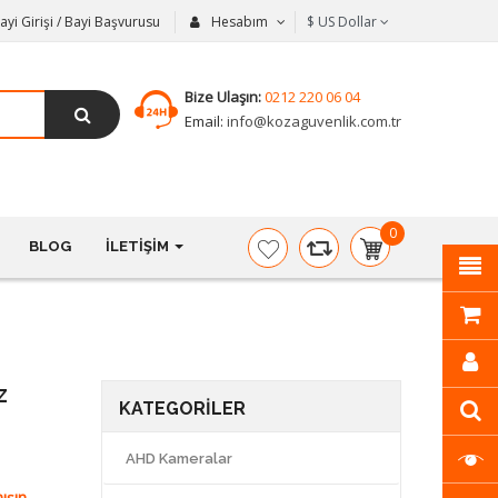
ayi Girişi / Bayi Başvurusu
Hesabım
$
US Dollar
Bize Ulaşın:
0212 220 06 04
Email:
info@kozaguvenlik.com.tr
0
BLOG
İLETIŞIM
item(s)
-
$0,00
z
KATEGORILER
AHD Kameralar
ışın