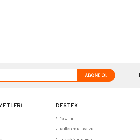
ABONE OL
METLERI
DESTEK
Yazılım
Kullanım Kılavuzu
mu
Teknik Şartname