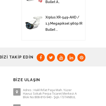
Bullet A..
Xrplus XR-549-AHD /
1.3 Megapiksel 960p IR
Bullet ..
BIZI TAKIP EDIN
BIZE ULAŞIN
Adres : Halil Rıfat Paşa Mah. Yüzer
Havuz Sokak Perpa Ticaret Merkezi A
Blok No:808-810-940 - Şişli / İSTANBUL