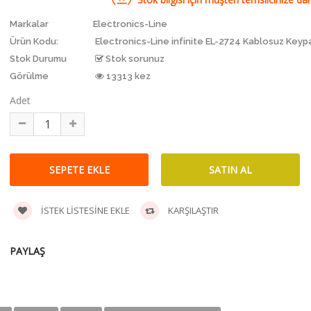
Markalar
Electronics-Line
Ürün Kodu:
Electronics-Line infinite EL-2724 Kablosuz Keyp
Stok Durumu
Stok sorunuz
Görülme
13313 kez
Adet
İSTEK LISTESINE EKLE
KARŞILAŞTIR
PAYLAŞ