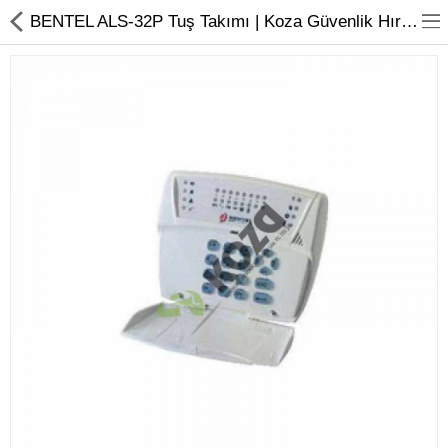
BENTEL ALS-32P Tuş Takımı | Koza Güvenlik Hırsız Alarm Sistemleri
Kameralar
Kayıt Cihazları
Mobil Ürünler
Hırsız Alarm Sistemleri
Yangın Alarm Sistemleri
PDKS Sistemleri
Kapı Açma Sistemleri