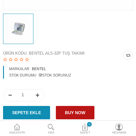
Access Giriş Kontrol
Aksesuarlar
Plaka Tanıma Sistemi
Akıllı Ev Sistemleri
ÜRÜN KODU:
BENTEL ALS-32P TUŞ TAKIMI
Ürün Güvenlik Sistemleri
MARKALAR
BENTEL
Aksiyon Kameraları
STOK DURUMU
STOK SORUNUZ
Karşılaştır
A. Listem (0)
$
Para Birimi
0
ANASAYFA
ARA
SEPET
HESABIM
Paylaş