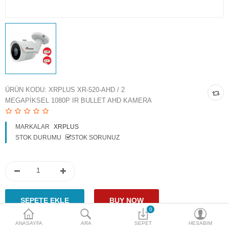
Access Giriş Kontrol
Aksesuarlar
Plaka Tanıma Sistemi
Akıllı Ev Sistemleri
ÜRÜN KODU:
XRPLUS XR-520-AHD / 2
MEGAPIKSEL 1080P IR BULLET AHD KAMERA
Ürün Güvenlik Sistemleri
Aksiyon Kameraları
MARKALAR
XRPLUS
STOK DURUMU
STOK SORUNUZ
Karşılaştır
A. Listem (0)
$
Para Birimi
0
ANASAYFA
ARA
SEPET
HESABIM