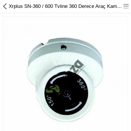
Xrplus SN-360 / 600 Tvline 360 Derece Araç Kamerası Koza Güvenlik
Kameralar
Kayıt Cihazları
Mobil Ürünler
Hırsız Alarm Sistemleri
Yangın Alarm Sistemleri
PDKS Sistemleri
Kapı Açma Sistemleri