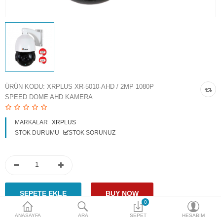
Access Giriş Kontrol
Aksesuarlar
Plaka Tanıma Sistemi
Akıllı Ev Sistemleri
ÜRÜN KODU:
XRPLUS XR-5010-AHD / 2MP 1080P
SPEED DOME AHD KAMERA
Ürün Güvenlik Sistemleri
Aksiyon Kameraları
MARKALAR
XRPLUS
STOK DURUMU
STOK SORUNUZ
Karşılaştır
A. Listem (0)
$
Para Birimi
0
ANASAYFA
ARA
SEPET
HESABIM