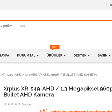
B
SAYFA
KURUMSAL
ÜRÜNLER
DESTEK
BASIN
 XR-549-AHD / 1.3 MEGAPIKSEL 960P IR BULLET AHD KAMERA
Xrplus XR-549-AHD / 1.3 Megapiksel 960p
Bullet AHD Kamera
0 yorum
Stok bilgisi için müşteri temsilcinize dan