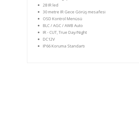
28 IR led
30 metre IR Gece Görüş mesafesi
OSD Kontrol Menüsü
BLC / AGC / AWB Auto
IR - CUT, True Day/Night
DC12V
IP66 Koruma Standartı