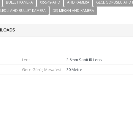
BULLET KAMERA
XR-549-AHD
AHD KAMERA
GECE GÖRÜŞLÜ AHD 
RLEDLI AHD BULLET KAMERA
DIŞ MEKAN AHD KAMERA
LOADS
Lens
3.6mm Sabit IR Lens
Gece Görüş Mesafesi
30 Metre