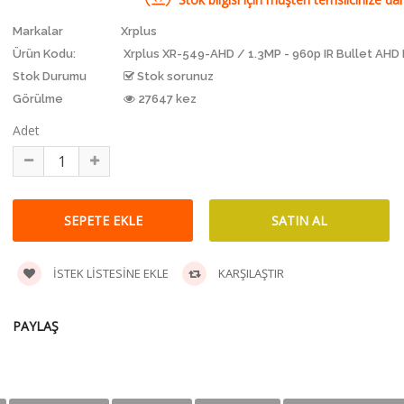
Markalar
Xrplus
Ürün Kodu:
Xrplus XR-549-AHD / 1.3MP - 960p IR Bullet AHD
Stok Durumu
Stok sorunuz
Görülme
27647 kez
Adet
İSTEK LISTESINE EKLE
KARŞILAŞTIR
PAYLAŞ