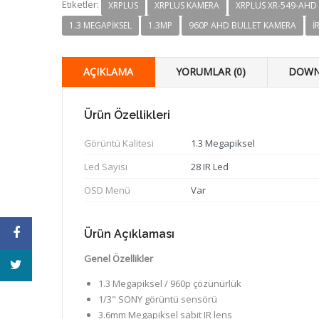
Etiketler:
XRPLUS
XRPLUS KAMERA
XRPLUS XR-549-AHD
1.3 MEGAPIKSEL
1.3MP
960P AHD BULLET KAMERA
I
AÇIKLAMA
YORUMLAR (0)
DOWN
Ürün Özellikleri
Görüntü Kalitesi
1.3 Megapiksel
Led Sayısı
28 IR Led
OSD Menü
Var
Ürün Açıklaması
Genel Özellikler
1.3 Megapiksel / 960p çözünürlük
1/3" SONY görüntü sensörü
3.6mm Megapiksel sabit IR lens