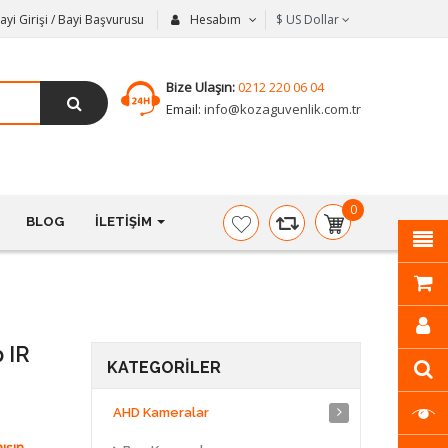
ayi Girişi / Bayi Başvurusu
Hesabım
$
US Dollar
Bize Ulaşın:
0212 220 06 04
Email:
info@kozaguvenlik.com.tr
0
BLOG
İLETIŞIM
item(s)
-
$0,00
 IR
KATEGORILER
AHD Kameralar
ışın