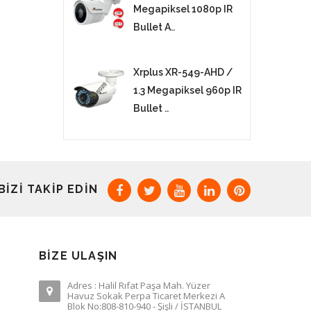
Megapiksel 1080p IR
Bullet A..
Xrplus XR-549-AHD /
1.3 Megapiksel 960p IR
Bullet ..
BIZI TAKIP EDIN
BIZE ULAŞIN
Adres : Halil Rıfat Paşa Mah. Yüzer
Havuz Sokak Perpa Ticaret Merkezi A
Blok No:808-810-940 - Şişli / İSTANBUL