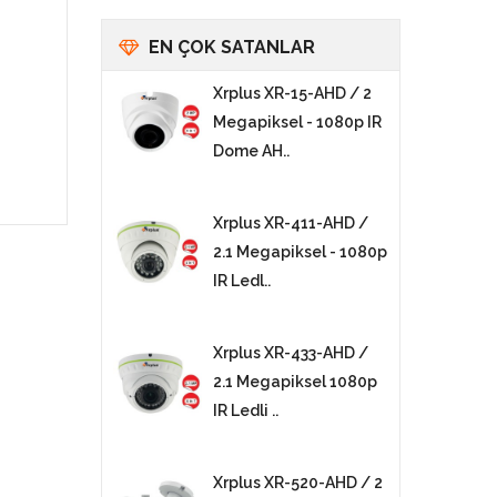
EN ÇOK SATANLAR
Xrplus XR-15-AHD / 2
Megapiksel - 1080p IR
Dome AH..
Xrplus XR-411-AHD /
2.1 Megapiksel - 1080p
IR Ledl..
Xrplus XR-433-AHD /
2.1 Megapiksel 1080p
IR Ledli ..
Xrplus XR-520-AHD / 2