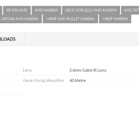
XR-530-AHD
AHD KAMERA
GECE GÖRÜŞLÜ AHD KAMERA
AHD SIS
Ş ORTAM AHD KAMERA
1080P AHD BULLET KAMERA
1080P KAMERA
LOADS
Lens
3.6mm Sabit IR Lens
Gece Görüş Mesafesi
40 Metre