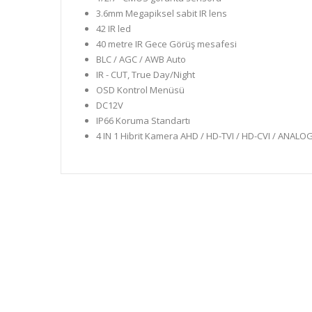
3.6mm Megapiksel sabit IR lens
42 IR led
40 metre IR Gece Görüş mesafesi
BLC / AGC / AWB Auto
IR - CUT, True Day/Night
OSD Kontrol Menüsü
DC12V
IP66 Koruma Standartı
4 IN 1 Hibrit Kamera AHD / HD-TVI / HD-CVI / ANALOG 