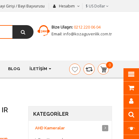
ayi Girişi / Bayi Başvurusu
Hesabım
$
US Dollar
Bize Ulaşın:
0212 220 06 04
Email:
info@kozaguvenlik.com.tr
0
BLOG
İLETIŞIM
item(s)
-
$0,00
 IR
KATEGORILER
AHD Kameralar
ışın