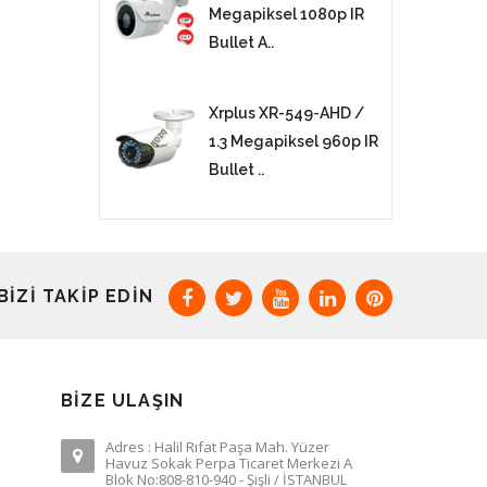
Megapiksel 1080p IR
Bullet A..
Xrplus XR-549-AHD /
1.3 Megapiksel 960p IR
Bullet ..
BIZI TAKIP EDIN
BIZE ULAŞIN
Adres : Halil Rıfat Paşa Mah. Yüzer
Havuz Sokak Perpa Ticaret Merkezi A
Blok No:808-810-940 - Şişli / İSTANBUL