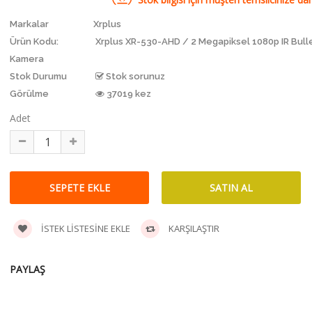
Markalar
Xrplus
Ürün Kodu:
Xrplus XR-530-AHD / 2 Megapiksel 1080p IR Bull
Kamera
Stok Durumu
Stok sorunuz
Görülme
37019 kez
Adet
İSTEK LISTESINE EKLE
KARŞILAŞTIR
PAYLAŞ