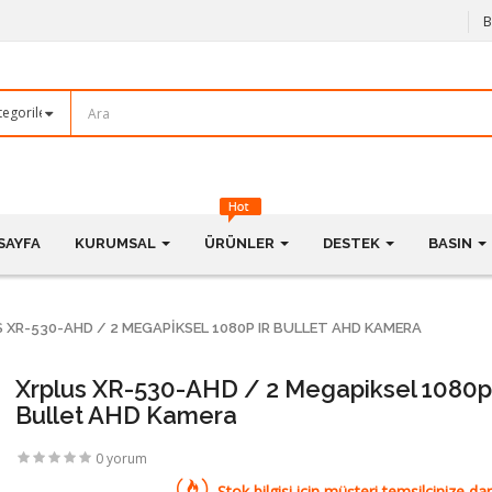
B
SAYFA
KURUMSAL
ÜRÜNLER
DESTEK
BASIN
 XR-530-AHD / 2 MEGAPIKSEL 1080P IR BULLET AHD KAMERA
Xrplus XR-530-AHD / 2 Megapiksel 1080p
Bullet AHD Kamera
0 yorum
Stok bilgisi için müşteri temsilcinize dan