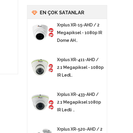
EN ÇOK SATANLAR
Xrplus XR-15-AHD / 2
Megapiksel - 1080p IR
Dome AH..
Xrplus XR-411-AHD /
2.1 Megapiksel - 1080p
IR Ledl..
Xrplus XR-433-AHD /
2.1 Megapiksel 1080p
IR Ledli ..
Xrplus XR-520-AHD / 2