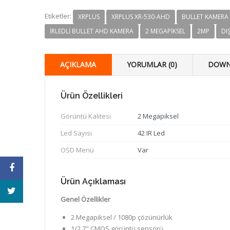
Etiketler:
XRPLUS
XRPLUS XR-530-AHD
BULLET KAMERA
IRLEDLI BULLET AHD KAMERA
2 MEGAPIKSEL
2MP
DI
AÇIKLAMA
YORUMLAR (0)
DOWN
Ürün Özellikleri
Görüntü Kalitesi
2 Megapiksel
Led Sayısı
42 IR Led
OSD Menü
Var
Ürün Açıklaması
Genel Özellikler
2 Megapiksel / 1080p çözünürlük
1/2.7" CMOS görüntü sensörü