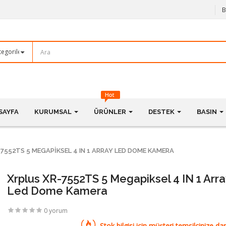
B
SAYFA
KURUMSAL
ÜRÜNLER
DESTEK
BASIN
7552TS 5 MEGAPIKSEL 4 IN 1 ARRAY LED DOME KAMERA
Xrplus XR-7552TS 5 Megapiksel 4 IN 1 Arra
Led Dome Kamera
0 yorum
Stok bilgisi için müşteri temsilcinize dan