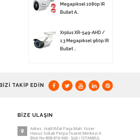
Megapiksel 1080p IR
Bullet A..
Xrplus XR-549-AHD /
1.3 Megapiksel 960p IR
Bullet ..
BIZI TAKIP EDIN
BIZE ULAŞIN
Adres : Halil Rıfat Paşa Mah. Yüzer
Havuz Sokak Perpa Ticaret Merkezi A
Blok No:808-810-940 - Şişli / İSTANBUL