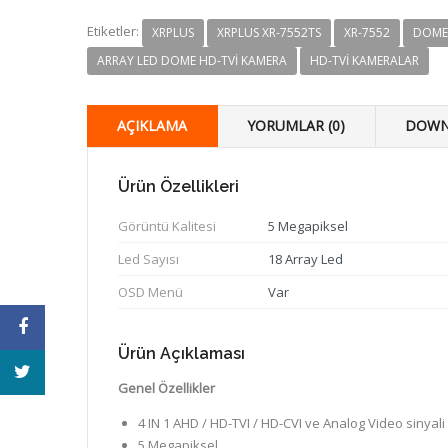
Etiketler:
XRPLUS
XRPLUS XR-7552TS
XR-7552
DOME
ARRAY LED DOME HD-TVI KAMERA
HD-TVI KAMERALAR
AÇIKLAMA
YORUMLAR (0)
DOWN
Ürün Özellikleri
Görüntü Kalitesi
5 Megapiksel
Led Sayısı
18 Array Led
OSD Menü
Var
Ürün Açıklaması
Genel Özellikler
4 IN 1 AHD / HD-TVI / HD-CVI ve Analog Video sinyali
5 Megapiksel