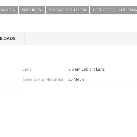
 KAMERA
5MP HD-TVI
5 MEGAPIKSEL HD-TVI
GECE GÖRÜŞLÜ HD-TVI 
LOADS
Lens
3.6mm Sabit IR Lens
Gece Görüş Mesafesi
25 Metre