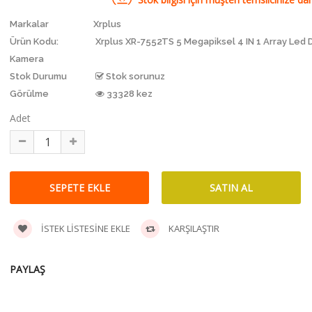
Markalar
Xrplus
Ürün Kodu:
Xrplus XR-7552TS 5 Megapiksel 4 IN 1 Array Led
Kamera
Stok Durumu
Stok sorunuz
Görülme
33328 kez
Adet
İSTEK LISTESINE EKLE
KARŞILAŞTIR
PAYLAŞ