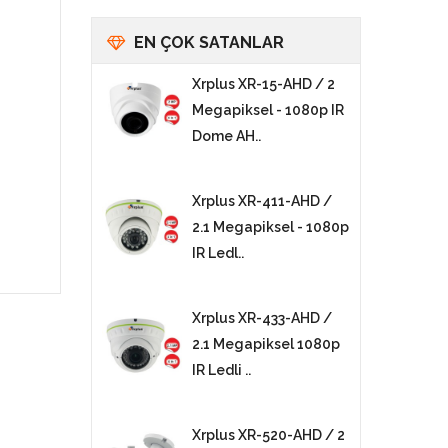
EN ÇOK SATANLAR
Xrplus XR-15-AHD / 2
Megapiksel - 1080p IR
Dome AH..
Xrplus XR-411-AHD /
2.1 Megapiksel - 1080p
IR Ledl..
Xrplus XR-433-AHD /
2.1 Megapiksel 1080p
IR Ledli ..
Xrplus XR-520-AHD / 2