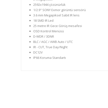
2592x1944 çözünürlük
1/2.9" SONY Exmor görüntü sensörü
3.6 mm Megapiksel Sabit IR lens
18 SMD IR Led
25 metre IR Gece Görüş mesafesi
OSD Kontrol Menüsü
D-WDR / 3DNR
BLC / AGC / AWB Auto / UTC
IR - CUT, True Day/Night
DC12V
IP66 Koruma Standartı