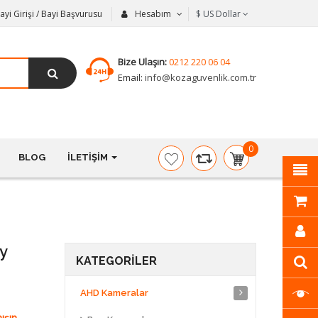
ayi Girişi / Bayi Başvurusu
Hesabım
$
US Dollar
Bize Ulaşın:
0212 220 06 04
Email:
info@kozaguvenlik.com.tr
0
BLOG
İLETIŞIM
item(s)
-
$0,00
y
KATEGORILER
AHD Kameralar
ışın