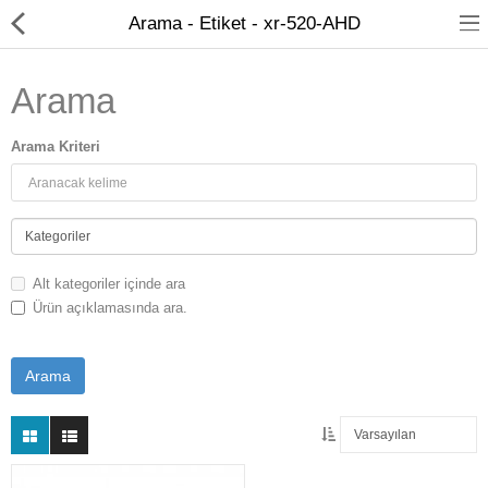
Arama - Etiket - xr-520-AHD
Arama
Arama Kriteri
Kameralar
Kayıt Cihazları
Alt kategoriler içinde ara
Mobil Ürünler
Ürün açıklamasında ara.
Hırsız Alarm Sistemleri
Yangın Alarm Sistemleri
PDKS Sistemleri
Kapı Açma Sistemleri