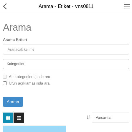
Arama - Etiket - vns0811
Arama
Arama Kriteri
Kameralar
Kayıt Cihazları
Alt kategoriler içinde ara
Mobil Ürünler
Ürün açıklamasında ara.
Hırsız Alarm Sistemleri
Yangın Alarm Sistemleri
PDKS Sistemleri
Kapı Açma Sistemleri