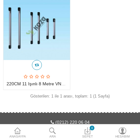
Access Giriş Kontrol
Aksesuarlar
Plaka Tanıma Sistemi
Akıllı Ev Sistemleri
Ürün Güvenlik Sistemleri
Aksiyon Kameraları
220CM 11 Işınlı 8 Metre VNS0811 Vonasec Beam Dedektör
Karşılaştır
A. Listem (0)
Gösterilen: 1 ile 1 arası, toplam: 1 (1 Sayfa)
$
Para Birimi
(0212) 220 06 04
0
ANASAYFA
ARA
SEPET
HESABIM