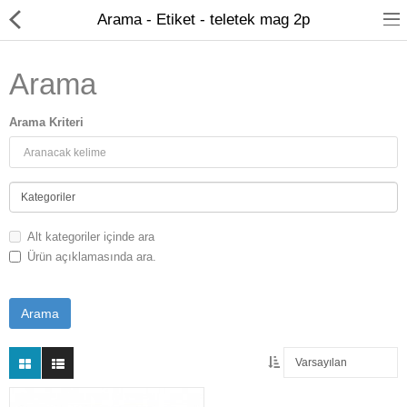
Arama - Etiket - teletek mag 2p
Arama
Arama Kriteri
Kameralar
Kayıt Cihazları
Alt kategoriler içinde ara
Mobil Ürünler
Ürün açıklamasında ara.
Hırsız Alarm Sistemleri
Yangın Alarm Sistemleri
PDKS Sistemleri
Kapı Açma Sistemleri